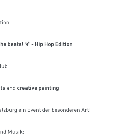
ition
the beats!
🍹
- Hip Hop Edition
lub
ts
and
creative painting
zburg ein Event der besonderen Art!
und Musik: