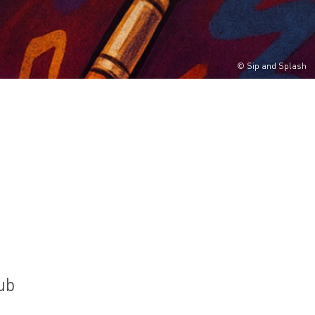
© Sip and Splash
ub