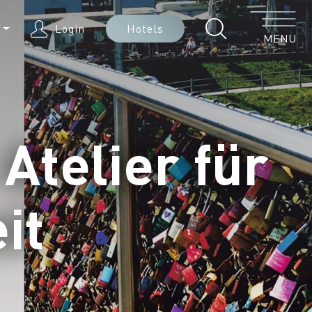
Menu
N
Login
Hotels
MENU
Atelier für
it