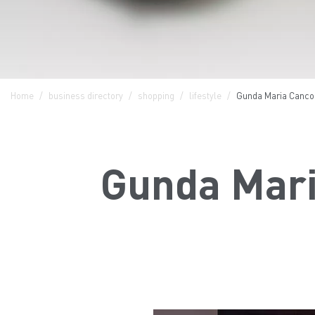
Home
business directory
shopping
lifestyle
Gunda Maria Cancola
Gunda Maria