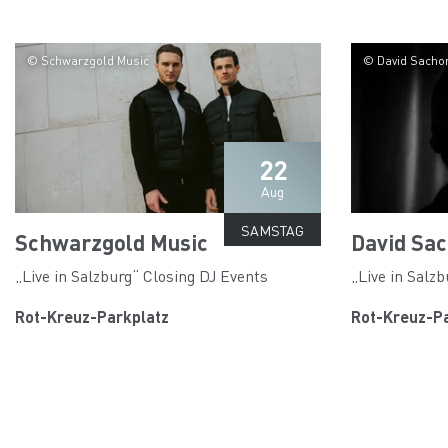
© Schwarzgold Music
© David Sacho
22
Aug
SAMSTAG
Schwarzgold Music
David Sa
„Live in Salzburg“ Closing DJ Events
„Live in Salz
Rot-Kreuz-Parkplatz
Rot-Kreuz-P