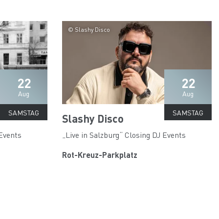
© Slashy Disco
22
22
Aug
Aug
SAMSTAG
SAMSTAG
Slashy Disco
 Events
„Live in Salzburg“ Closing DJ Events
Rot-Kreuz-Parkplatz