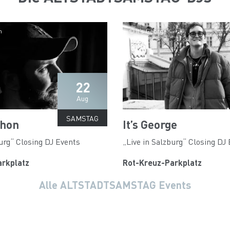
n
© It’s George
22
Aug
SAMSTAG
chon
It’s George
burg“ Closing DJ Events
„Live in Salzburg“ Closing DJ
arkplatz
Rot-Kreuz-Parkplatz
Alle ALTSTADTSAMSTAG Events