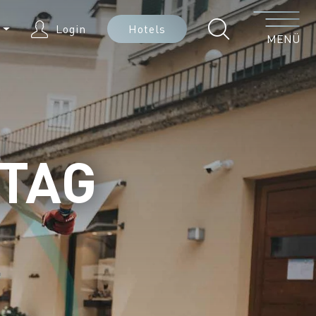
Menü
E
Login
Hotels
MENÜ
TAG