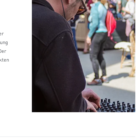
er
mung
Der
ekten