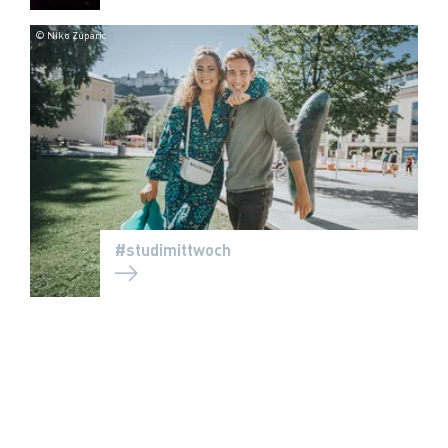
© Niko Zuparic
#studimittwoch