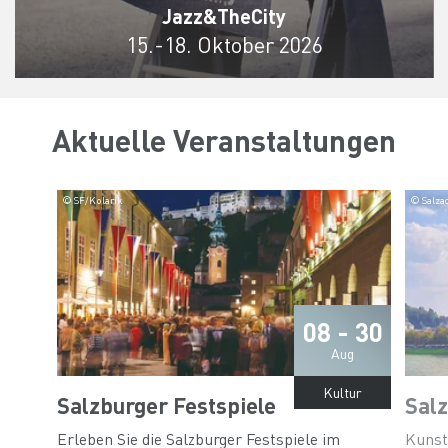
Jazz&TheCity
15.-18. Oktober 2026
Aktuelle Veranstaltungen
© SF/Kolarik
© Salza
08 - 30
Aug
Kultur
Salzburger Festspiele
Sal
Erleben Sie die Salzburger Festspiele im
Kunst