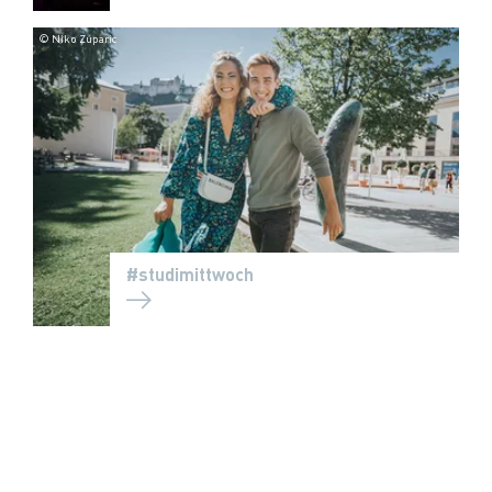
© Niko Zuparic
#studimittwoch