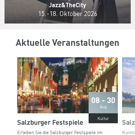
Jazz&TheCity
15.-18. Oktober 2026
Aktuelle Veranstaltungen
© SF/Kolarik
© Salza
08 - 30
Aug
Kultur
Salzburger Festspiele
Sal
Erleben Sie die Salzburger Festspiele im
Kunst