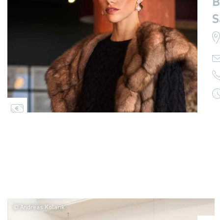
B
S
© Andreas Kolarik