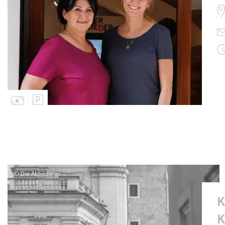
© Die Abbilderei
K
K