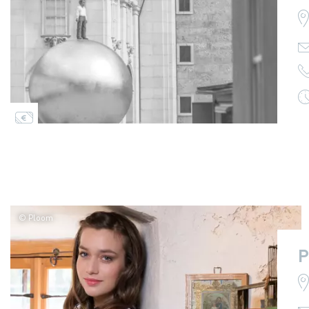
© Ploom
P