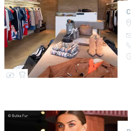
C
© Butka Fur