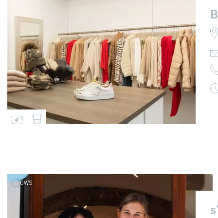
B
© GWS
s