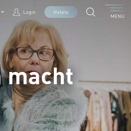
Menü
E
Login
Hotels
MENÜ
n macht