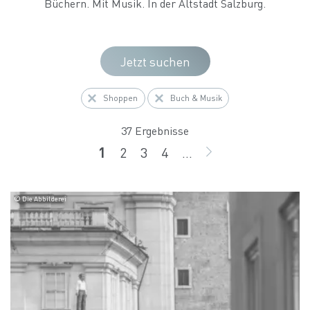
Büchern. Mit Musik. In der Altstadt Salzburg.
Jetzt suchen
Shoppen
Buch & Musik
37 Ergebnisse
1
2
3
4
...
Seite
Seite
Seite
Seite
WEITER
© Die Abbilderei