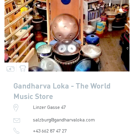
Gandharva Loka - The World
Music Store
Linzer Gasse 47
salzburg@gandharvaloka.com
+43 662 87 47 27