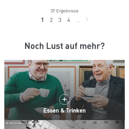
37 Ergebnisse
1
2
3
4
...
Seite
Seite
Seite
Seite
WEITER
Noch Lust auf mehr?
Essen & Trinken
© Martin Baumann