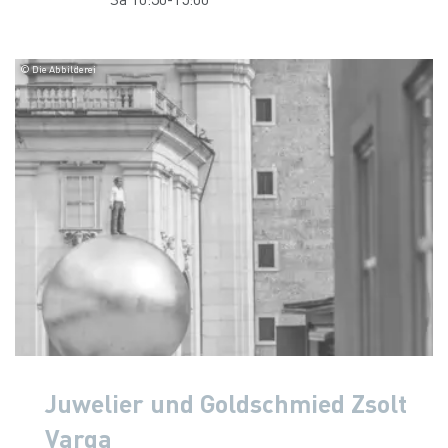
© Die Abbilderei
Juwelier und Goldschmied Zsolt
Varga