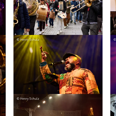
© Henry Schulz
©
© Henry Schulz
©