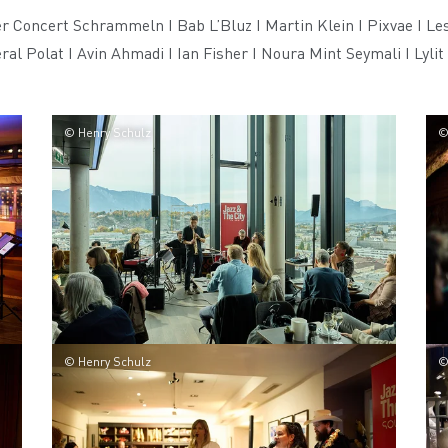
Concert Schrammeln I Bab L’Bluz I Martin Klein I Pixvae I Les 
ral Polat I Avin Ahmadi I Ian Fisher I Noura Mint Seymali I Lylit
© Henry Schulz
©
© Henry Schulz
©