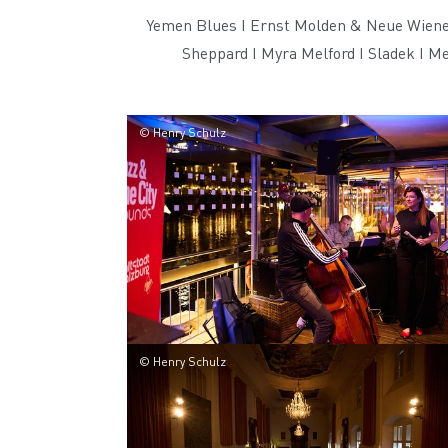
Yemen Blues I Ernst Molden & Neue Wiener 
Sheppard I Myra Melford I Sladek I Me
© Henry Schulz
© Henry Schulz