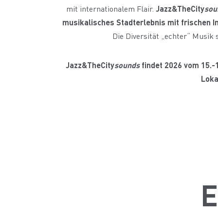
mit internationalem Flair.
Jazz&TheCity
sou
musikalisches Stadterlebnis mit frischen 
Die Diversität „echter“ Musik 
Jazz&TheCity
sounds
findet 2026 vom 15.-
Loka
E