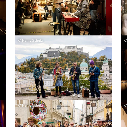
© Henry Schulz
©
© Henry Schulz
©