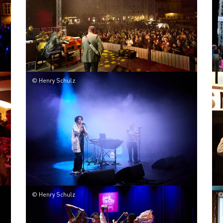
© Henry Schulz
©
© Henry Schulz
©