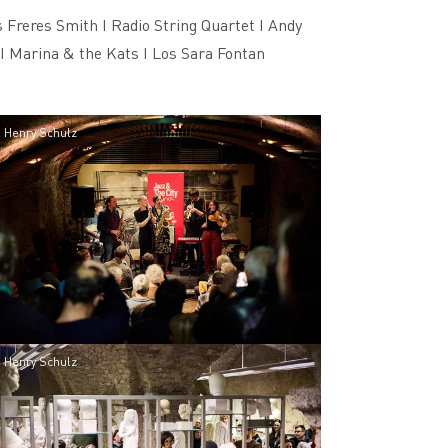
Freres Smith I Radio String Quartet I Andy
 I Marina & the Kats I Los Sara Fontan
 Henry Schulz
 Henry Schulz