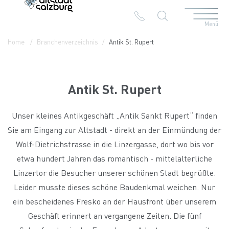
Menü
Table Of Content
Antik St. Rupert
Kontakt & Anreise
Die Branchen in der Altstadt
Home
Branchenverzeichnis
Antik St. Rupert
Antik St. Rupert
Unser kleines Antikgeschäft „Antik Sankt Rupert“ finden
Sie am Eingang zur Altstadt - direkt an der Einmündung der
Wolf-Dietrichstrasse in die Linzergasse, dort wo bis vor
etwa hundert Jahren das romantisch - mittelalterliche
Linzertor die Besucher unserer schönen Stadt begrüßte.
Leider musste dieses schöne Baudenkmal weichen. Nur
ein bescheidenes Fresko an der Hausfront über unserem
Geschäft erinnert an vergangene Zeiten. Die fünf