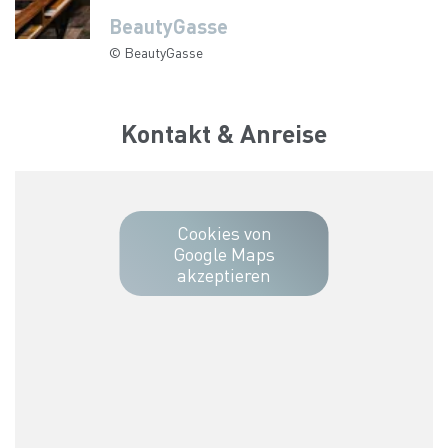
BeautyGasse
BeautyGasse
BeautyGasse
BeautyGasse
BeautyGasse
© BeautyGasse
© BeautyGasse
© BeautyGasse
© BeautyGasse
© BeautyGasse
Kontakt & Anreise
Cookies von
Google Maps
akzeptieren