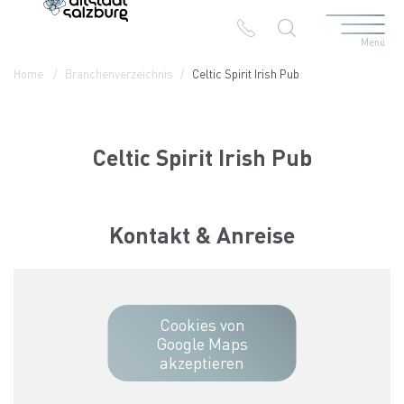
Menü
Table Of Content
Celtic Spirit Irish Pub
Kontakt & Anreise
Die Branchen in der Altstadt
Home
Branchenverzeichnis
Celtic Spirit Irish Pub
Celtic Spirit Irish Pub
Kontakt & Anreise
Cookies von
Google Maps
akzeptieren