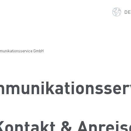
D
munikationsservice GmbH
mmunikationsser
Kontakt & Anreis