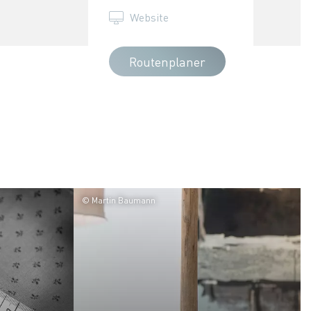
Website
Routenplaner
© Martin Baumann