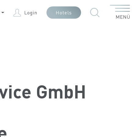
Menü
E
Login
Hotels
MENÜ
vice GmbH
e