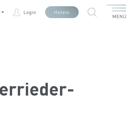
Menü
E
Login
Hotels
MENÜ
terrieder-