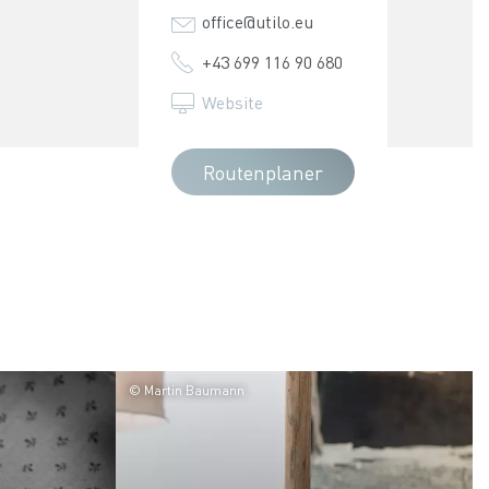
office@​utilo.eu
+43 699 116 90 680
Website
Routenplaner
© Martin Baumann