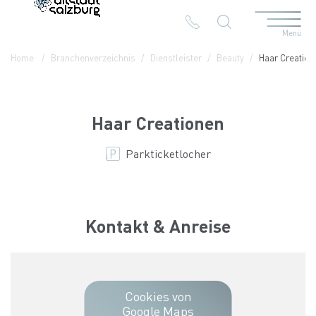
Menü
Table Of Content
Haar Creationen
Kontakt & Anreise
Die Branchen in der Altstadt
Home
Branchenverzeichnis
Dienstleister
Beauty
Haar Creation
Haar Creationen
Parkticketlocher
Kontakt & Anreise
Cookies von
Google Maps