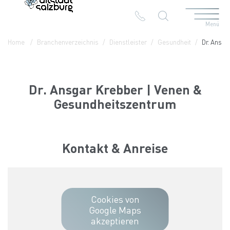
Menü
Table Of Content
Dr. Ansgar Krebber | Venen & Gesundheitszentrum
Kontakt & Anreise
Die Branchen in der Altstadt
Home
Branchenverzeichnis
Dienstleister
Gesundheit
Dr. Ansga
Dr. Ansgar Krebber | Venen &
Gesundheitszentrum
Kontakt & Anreise
Cookies von
Google Maps
akzeptieren