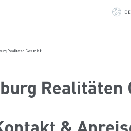
D
burg Realitäten Ges.m.b.H
burg Realitäten
Kontakt & Anreis