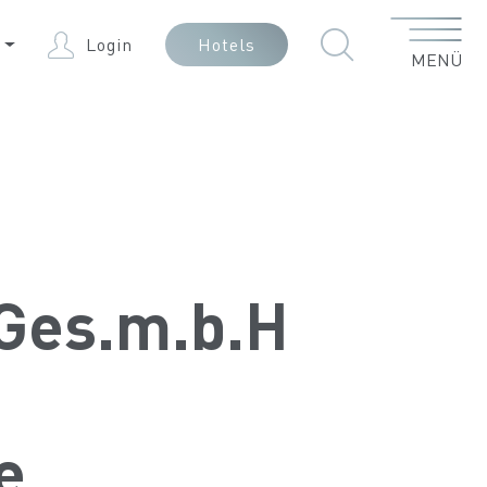
Menü
E
Login
Hotels
MENÜ
 Ges.m.b.H
e