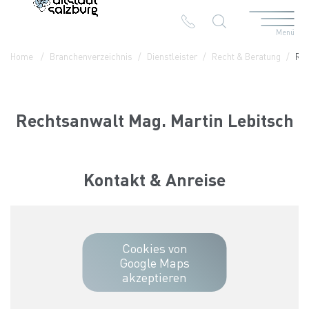
Menü
Table Of Content
Rechtsanwalt Mag. Martin Lebitsch
Kontakt & Anreise
Die Branchen in der Altstadt
Home
Branchenverzeichnis
Dienstleister
Recht & Beratung
Rec
Rechtsanwalt Mag. Martin Lebitsch
Kontakt & Anreise
Cookies von
Google Maps
akzeptieren