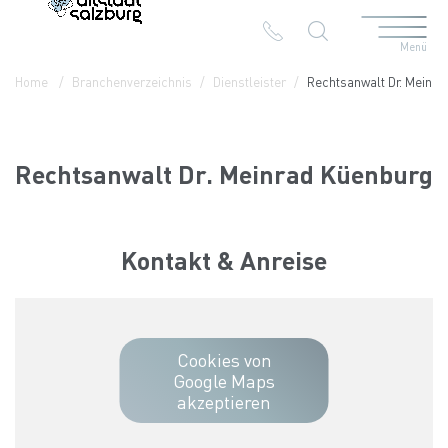
Menü
Table Of Content
Rechtsanwalt Dr. Meinrad Küenburg
Kontakt & Anreise
Die Branchen in der Altstadt
Home
Branchenverzeichnis
Dienstleister
Rechtsanwalt Dr. Meinra
Rechtsanwalt Dr. Meinrad Küenburg
Kontakt & Anreise
Cookies von
Google Maps
akzeptieren