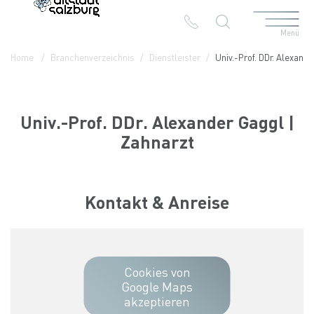
Menü
Table Of Content
Univ.-Prof. DDr. Alexander Gaggl | Zahnarzt
Kontakt & Anreise
Die Branchen in der Altstadt
Home
Branchenverzeichnis
Dienstleister
Univ.-Prof. DDr. Alexand
Univ.-Prof. DDr. Alexander Gaggl |
Zahnarzt
Kontakt & Anreise
Cookies von
Google Maps
akzeptieren