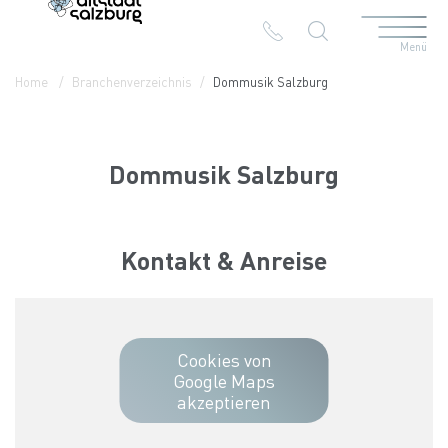
Menü
Table Of Content
Dommusik Salzburg
Kontakt & Anreise
Die Branchen in der Altstadt
Home
Branchenverzeichnis
Dommusik Salzburg
Dommusik Salzburg
Kontakt & Anreise
Cookies von
Google Maps
akzeptieren