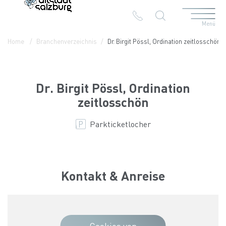
Menü
Table Of Content
Dr. Birgit Pössl, Ordination zeitlosschön
Kontakt & Anreise
Die Branchen in der Altstadt
Home
Branchenverzeichnis
Dr. Birgit Pössl, Ordination zeitlosschön
Dr. Birgit Pössl, Ordination
zeitlosschön
Parkticketlocher
Kontakt & Anreise
Cookies von