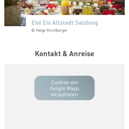
Eisl Eis Altstadt Salzburg
Eisl Eis Altstadt Salzburg
Eisl Eis Altstadt Salzburg
Eisl Eis Altstadt Salzburg
© Helge Kirchberger
© Helge Kirchberger
© Helge Kirchberger
© Helge Kirchberger
Kontakt & Anreise
Cookies von
Google Maps
akzeptieren