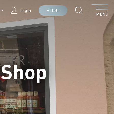
Menü
E
Login
Hotels
MENÜ
 Shop