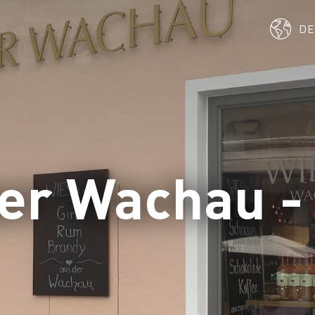
D
er Wachau -