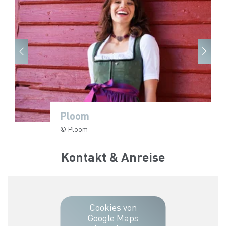
Ploom
Ploom
Ploom
Ploom
Ploom
Ploom
© Ploom
© Ploom
© Ploom
© Ploom
© Ploom
© Ploom
Kontakt & Anreise
Cookies von
Google Maps