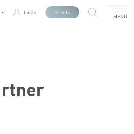
Menü
E
Login
Hotels
MENÜ
artner