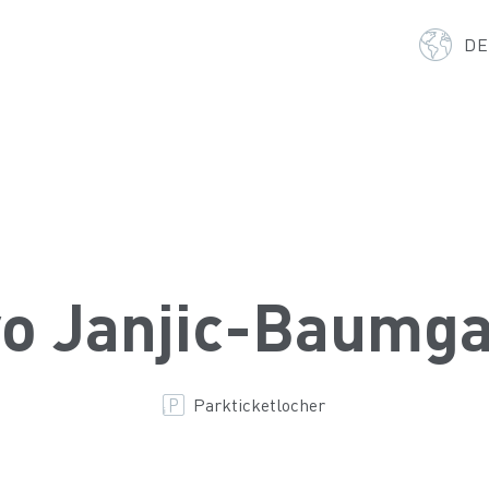
D
vo Janjic-Baumg
Parkticketlocher