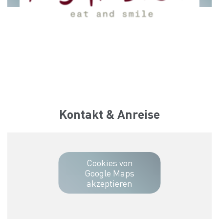
© BAZZOKA Creative
© BAZZOKA Creative
Kontakt & Anreise
Cookies von
Google Maps
akzeptieren