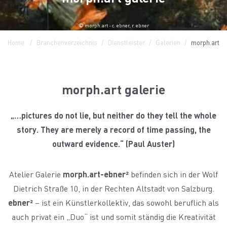
© morph.art - c. ebner, r. ebner
Home
Branchenverzeichnis
Dienstleister
Galerien
morph.art ga
morph.art galerie
„…pictures do not lie, but neither do they tell the whole
story. They are merely a record of time passing, the
outward evidence.“ (Paul Auster)
Atelier Galerie
morph.art-ebner²
befinden sich in der Wolf
Dietrich Straße 10, in der Rechten Altstadt von Salzburg.
ebner²
– ist ein Künstlerkollektiv, das sowohl beruflich als
auch privat ein „Duo“ ist und somit ständig die Kreativität