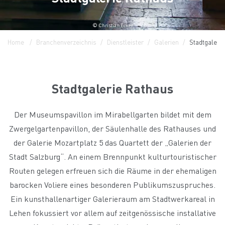
© Christian Ecker
Home
Branchenverzeichnis
Dienstleister
Galerien
Stadtgaleri
Stadtgalerie Rathaus
Der Museumspavillon im Mirabellgarten bildet mit dem
Zwergelgartenpavillon, der Säulenhalle des Rathauses und
der Galerie Mozartplatz 5 das Quartett der „Galerien der
Stadt Salzburg“. An einem Brennpunkt kulturtouristischer
Routen gelegen erfreuen sich die Räume in der ehemaligen
barocken Voliere eines besonderen Publikumszuspruches.
Ein kunsthallenartiger Galerieraum am Stadtwerkareal in
Lehen fokussiert vor allem auf zeitgenössische installative