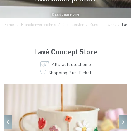
© Lavé Concept Store
Home
Branchenverzeichnis
Dienstleister
Kunsthandwerk
Lavé 
Lavé Concept Store
Altstadtgutscheine
Shopping Bus-Ticket