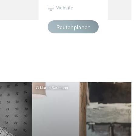
Website
Routenplaner
© Martin Baumann