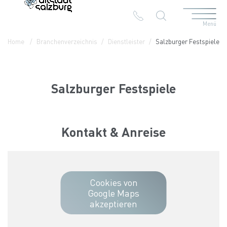
Menü
Table Of Content
Salzburger Festspiele
Kontakt & Anreise
Die Branchen in der Altstadt
Home
Branchenverzeichnis
Dienstleister
Salzburger Festspiele
Salzburger Festspiele
Kontakt & Anreise
Cookies von
Google Maps
akzeptieren