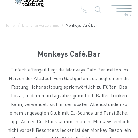
Menü
Table Of Content
Monkeys Café.Bar
Kontakt & Anreise
Die Branchen in der Altstadt
Home
Branchenverzeichnis
Monkeys Café.Bar
Monkeys Café.Bar
Einfach affengeil liegt die Monkeys Café.Bar mitten im
Herzen der Altstadt, vom Gastgarten aus liegt einem die
Festung Hohensalzburg sprichwörtlich zu Füßen. Das
Lokal, in dem man tagsüber gemütlich Kaffee trinken
kann, verwandelt sich in den späten Abendstunden zu
einem angesagten Club mit DJ-Sounds und Tanzfläche.
Tipp: An den Cocktails kommt man im Monkeys einfach
nicht vorbei! Besonders lecker ist der Monkey Beach: ein