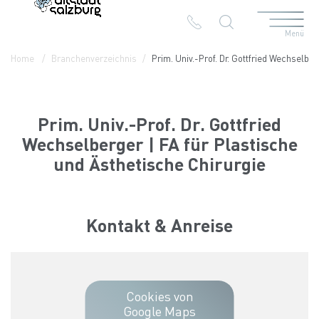
Menü
Table Of Content
Prim. Univ.-Prof. Dr. Gottfried Wechselberger | FA für Plastisc
Kontakt & Anreise
Die Branchen in der Altstadt
Home
Branchenverzeichnis
Prim. Univ.-Prof. Dr. Gottfried Wechselbe
Prim. Univ.-Prof. Dr. Gottfried
Wechselberger | FA für Plastische
und Ästhetische Chirurgie
Kontakt & Anreise
Cookies von
Google Maps