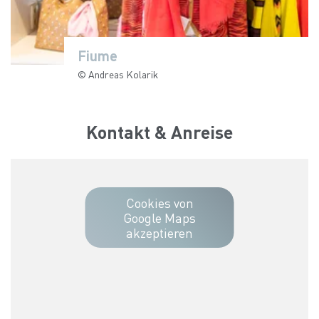
Fiume
Fiume
Fiume
© Andreas Kolarik
© Andreas Kolarik
© Andreas Kolarik
Kontakt & Anreise
Cookies von
Google Maps
akzeptieren