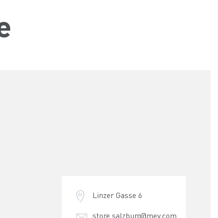
e
Linzer Gasse 6
store.salzburg@mey.com