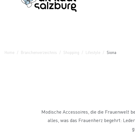
Table Of Content
Siona
Kontakt & Anreise
Die Branchen in der Altstadt
Home
Branchenverzeichnis
Shopping
Lifestyle
Siona
Modische Accessoires, die die Frauenwelt beg
alles, was das Frauenherz begehrt: Lede
g