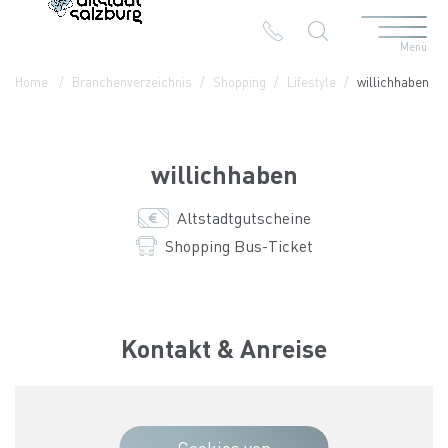
Menü
Table Of Content
willichhaben
Kontakt & Anreise
Die Branchen in der Altstadt
Home
Branchenverzeichnis
Shopping
Lifestyle
willichhaben
willichhaben
Altstadtgutscheine
Shopping Bus-Ticket
Kontakt & Anreise
Cookies von