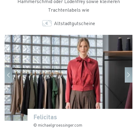
Hammerschmid oder Lodenfrey sowie kleineren
Trachtenlabels wie
Altstadtgutscheine
Felicitas
Felicitas
© michaelgroessinger.com
© michaelgroessinger.com