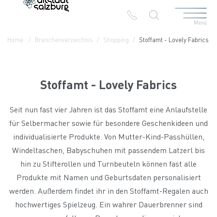
Menü
Table Of Content
Stoffamt - Lovely Fabrics
Kontakt & Anreise
Die Branchen in der Altstadt
Home
Branchenverzeichnis
Shopping
Stoffamt - Lovely Fabrics
Stoffamt - Lovely Fabrics
Seit nun fast vier Jahren ist das Stoffamt eine Anlaufstelle
für Selbermacher sowie für besondere Geschenkideen und
individualisierte Produkte. Von Mutter-Kind-Passhüllen,
Windeltaschen, Babyschuhen mit passendem Latzerl bis
hin zu Stifterollen und Turnbeuteln können fast alle
Produkte mit Namen und Geburtsdaten personalisiert
werden. Außerdem findet ihr in den Stoffamt-Regalen auch
hochwertiges Spielzeug. Ein wahrer Dauerbrenner sind