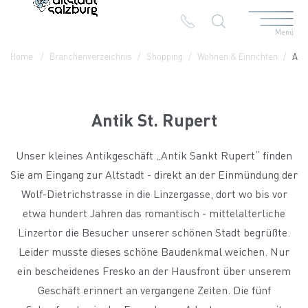
Menü
Table Of Content
Antik St. Rupert
Kontakt & Anreise
Die Branchen in der Altstadt
Home
Branchenverzeichnis
Shopping
Wohnen & Einrichten
Anti
Antik St. Rupert
Unser kleines Antikgeschäft „Antik Sankt Rupert“ finden
Sie am Eingang zur Altstadt - direkt an der Einmündung der
Wolf-Dietrichstrasse in die Linzergasse, dort wo bis vor
etwa hundert Jahren das romantisch - mittelalterliche
Linzertor die Besucher unserer schönen Stadt begrüßte.
Leider musste dieses schöne Baudenkmal weichen. Nur
ein bescheidenes Fresko an der Hausfront über unserem
Geschäft erinnert an vergangene Zeiten. Die fünf