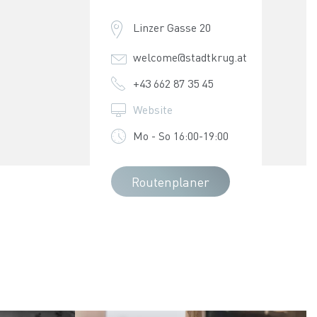
Linzer Gasse 20
welcome@stadtkrug.at
+43 662 87 35 45
Website
Mo - So 16:00-19:00
Routenplaner