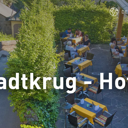
D
adtkrug - Ho