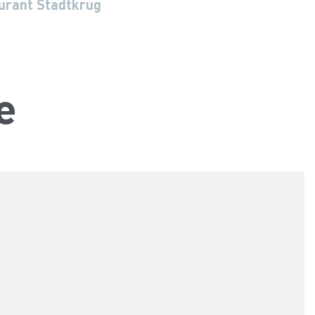
urant Stadtkrug
g
e