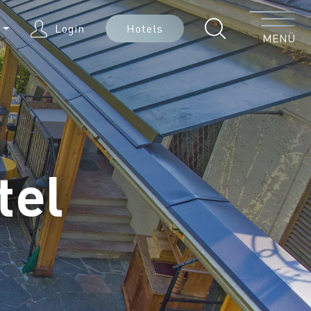
Menü
E
Login
Hotels
MENÜ
tel