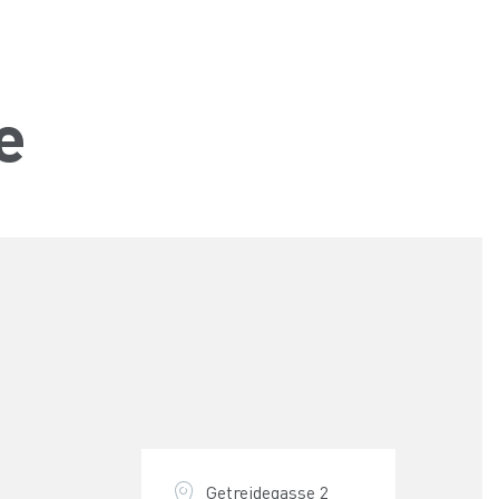
e
Getreidegasse 2