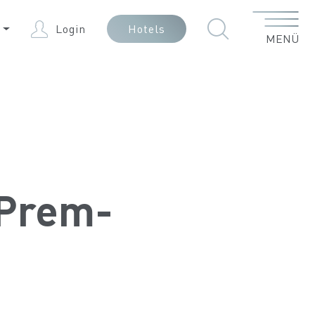
Menü
E
Login
Hotels
MENÜ
 Prem-