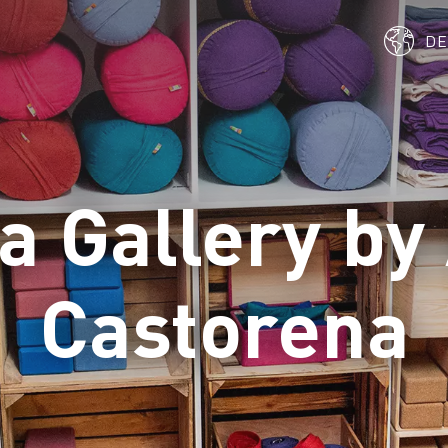
D
a Gallery by
Castorena