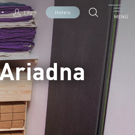
Menü
E
Login
Hotels
MENÜ
 Ariadna