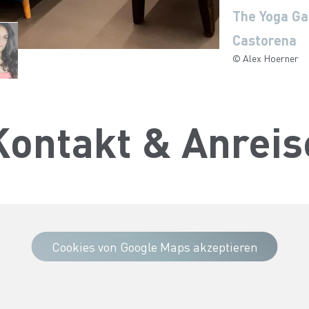
The Yoga Ga
The Yoga Ga
The Yoga Ga
Castorena
Castorena
Castorena
© Alex Hoerner
© Alex Hoerner
© Barbara Juhasz
Kontakt & Anreis
Cookies von Google Maps akzeptieren