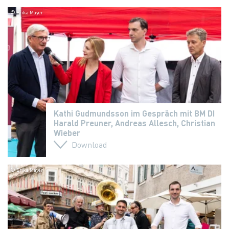
© Erika Mayer
Kathi Gudmundsson im Gespräch mit BM DI
Harald Preuner, Andreas Allesch, Christian
Wieber
Download
© Erika Mayer