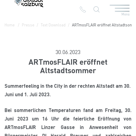
Menü
Table Of Content
ARTmosFLAIR eröffnet Altstadtsommer
Bilder
Home
Presse
Text Download
ARTmosFLAIR eröffnet Altstadtsom
30.06.2023
ARTmosFLAIR eröffnet
Altstadtsommer
Summerfeeling in the City in der rechten Altstadt am 30.
Juni und 1. Juli 2023.
Bei sommerlichen Temperaturen fand am Freitag, 30.
Juni 2023 um 16 Uhr die feierliche Eröffnung von
ARTmosFLAIR Linzer Gasse in Anwesenheit von
Bürgermeister DI Harald Preuner und zahlreichen