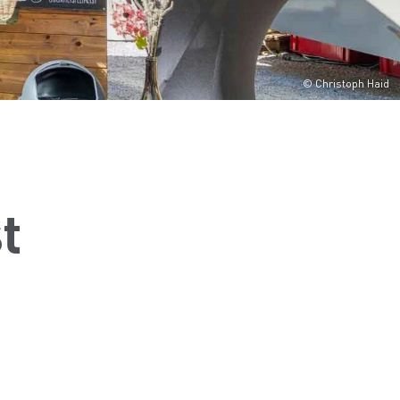
© Christoph Haid
t