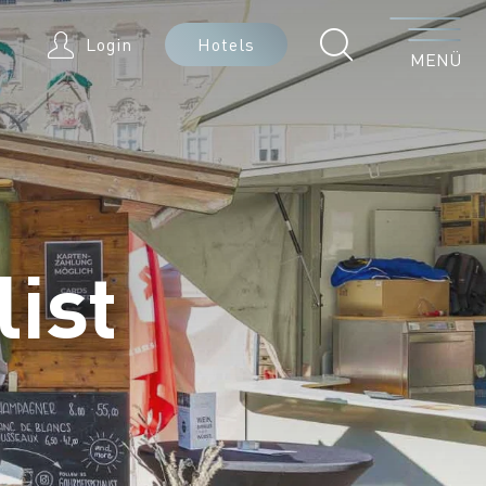
Menü
Login
Hotels
MENÜ
ist