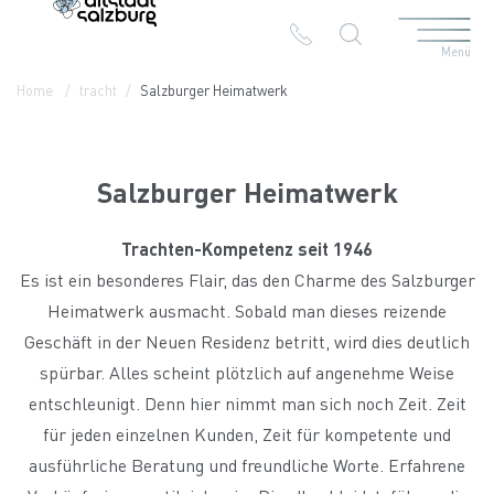
Menü
Table Of Content
Salzburger Heimatwerk
Kontakt & Anreise
Die Branchen in der Altstadt
Home
tracht
Salzburger Heimatwerk
Salzburger Heimatwerk
Trachten-Kompetenz seit 1946
Es ist ein besonderes Flair, das den Charme des Salzburger
Heimatwerk ausmacht. Sobald man dieses reizende
Geschäft in der Neuen Residenz betritt, wird dies deutlich
spürbar. Alles scheint plötzlich auf angenehme Weise
entschleunigt. Denn hier nimmt man sich noch Zeit. Zeit
für jeden einzelnen Kunden, Zeit für kompetente und
ausführliche Beratung und freundliche Worte. Erfahrene