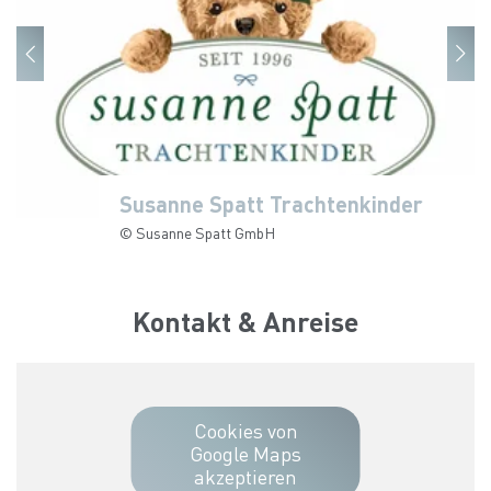
Susanne Spatt Trachtenkinder
Susanne Spatt Trachtenkinder
Susanne Spatt Trachtenkinder
Susanne Spatt Trachtenkinder
Susanne Spatt Trachtenkinder
© Susanne Spatt GmbH
© Susanne Spatt GmbH
© Susanne Spatt GmbH
© Susanne Spatt GmbH
© Susanne Spatt GmbH
Kontakt & Anreise
Cookies von
Google Maps
akzeptieren