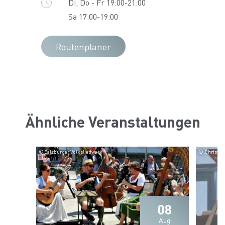
Di, Do - Fr 19:00-21:00
Sa 17:00-19:00
Routenplaner
Ähnliche Veranstaltungen
© Salzburger Volksliedwerk
© Christian
08
Aug