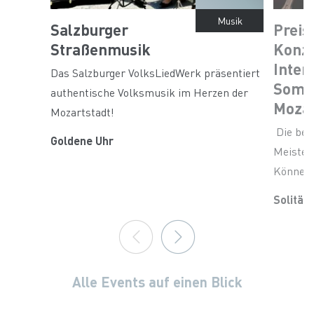
Musik
Salzburger
Preis
Straßenmusik
Konze
Inter
Das Salzburger VolksLiedWerk präsentiert
Somm
authentische Volksmusik im Herzen der
Moza
Mozartstadt!
Die bes
Goldene Uhr
Meisterk
Können
Solitär
Alle Events auf einen Blick