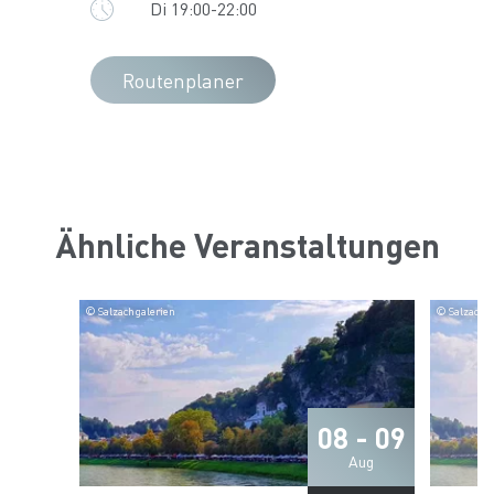
Di 19:00-22:00
Routenplaner
Ähnliche Veranstaltungen
© Salzachgalerien
© Salzachg
08 - 09
Aug